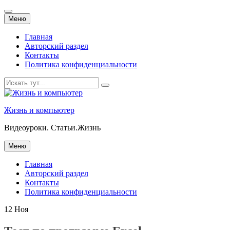
Перейти
Меню
к
содержанию
Главная
Авторский раздел
Контакты
Политика конфиденциальности
Искать:
Жизнь и компьютер
Видеоуроки. Статьи.Жизнь
Перейти
Меню
к
содержанию
Главная
Авторский раздел
Контакты
Политика конфиденциальности
12
Ноя