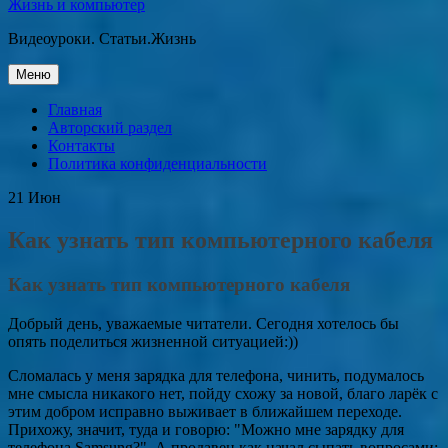
Жизнь и компьютер
Видеоуроки. Статьи.Жизнь
Перейти
Меню
к
содержанию
Главная
Авторский раздел
Контакты
Политика конфиденциальности
21
Июн
Как узнать тип компьютерного кабеля
Как узнать тип компьютерного кабеля
Добрый день, уважаемые читатели. Сегодня хотелось бы
опять поделиться жизненной ситуацией:))
Сломалась у меня зарядка для телефона, чинить, подумалось
мне смысла никакого нет, пойду схожу за новой, благо ларёк с
этим добром исправно выживает в ближайшем переходе.
Прихожу, значит, туда и говорю: "Можно мне зарядку для
телефона Samsung?". А продавец как начал сыпать вопросами: