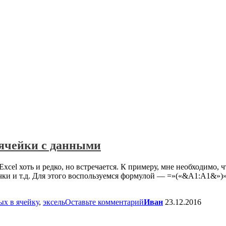
 ячейки с данными
cel хоть и редко, но встречается. К примеру, мне необходимо, 
чки и т.д. Для этого воспользуемся формулой — =»(«&A1:A1&»)»
ых в ячейку
,
эксель
Оставьте комментарий
Иван
23.12.2016