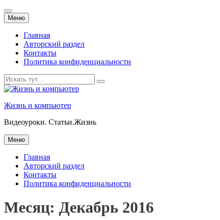
Перейти
Меню
к
содержанию
Главная
Авторский раздел
Контакты
Политика конфиденциальности
Искать:
Жизнь и компьютер
Видеоуроки. Статьи.Жизнь
Перейти
Меню
к
содержанию
Главная
Авторский раздел
Контакты
Политика конфиденциальности
Месяц:
Декабрь 2016