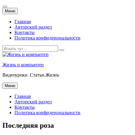
Перейти
Меню
к
содержанию
Главная
Авторский раздел
Контакты
Политика конфиденциальности
Искать:
Жизнь и компьютер
Видеоуроки. Статьи.Жизнь
Перейти
Меню
к
содержанию
Главная
Авторский раздел
Контакты
Политика конфиденциальности
Последняя роза