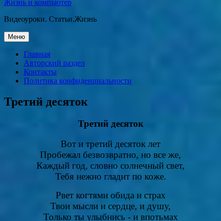
Жизнь и компьютер
Видеоуроки. Статьи.Жизнь
Перейти
Меню
к
содержанию
Главная
Авторский раздел
Контакты
Политика конфиденциальности
Третий десяток
Третий десяток
Вот и третий десяток лет
Пробежал безвозвратно, но все же,
Каждый год, словно солнечный свет,
Тебя нежно гладит по коже.
Рвет когтями обида и страх
Твои мысли и сердце, и душу,
Только ты улыбнись - и впотьмах