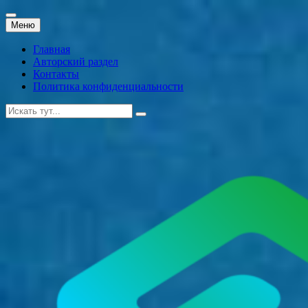
Перейти
Меню
к
содержанию
Главная
Авторский раздел
Контакты
Политика конфиденциальности
Искать: