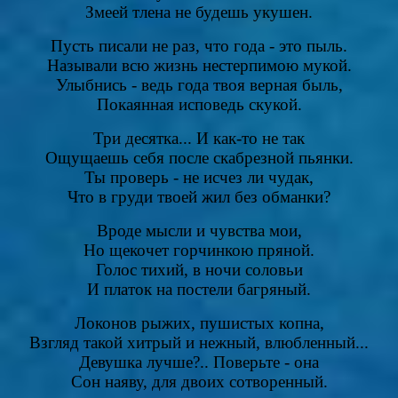
Змеей тлена не будешь укушен.
Пусть писали не раз, что года - это пыль.
Называли всю жизнь нестерпимою мукой.
Улыбнись - ведь года твоя верная быль,
Покаянная исповедь скукой.
Три десятка... И как-то не так
Ощущаешь себя после скабрезной пьянки.
Ты проверь - не исчез ли чудак,
Что в груди твоей жил без обманки?
Вроде мысли и чувства мои,
Но щекочет горчинкою пряной.
Голос тихий, в ночи соловьи
И платок на постели багряный.
Локонов рыжих, пушистых копна,
Взгляд такой хитрый и нежный, влюбленный...
Девушка лучше?.. Поверьте - она
Сон наяву, для двоих сотворенный.