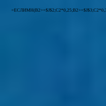
=ЕСЛИМН(B2>=$J$2;C2*0,25;B2>=$J$3;C2*0,3