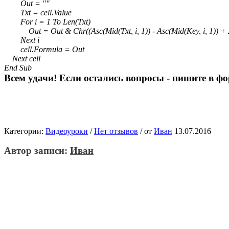
Out = ""
Txt = cell.Value
For i = 1 To Len(Txt)
Out = Out & Chr((Asc(Mid(Txt, i, 1)) - Asc(Mid(Key, i, 1)) + 
Next i
cell.Formula = Out
Next cell
End Sub
Всем удачи! Если остались вопросы - пишите в ф
Категории:
Видеоуроки
/
Нет отзывов
/
от
Иван
13.07.2016
Автор записи:
Иван