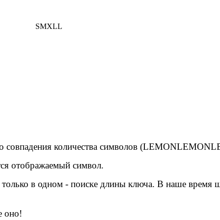
S
M
XL
L
ого совпадения количества символов (LEMONLEMONLE
тся отображаемый символ.
я только в одном - поиске длины ключа. В наше время
е оно!