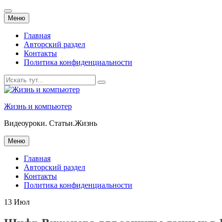
Перейти
Меню
к
содержанию
Главная
Авторский раздел
Контакты
Политика конфиденциальности
Искать:
Жизнь и компьютер
Видеоуроки. Статьи.Жизнь
Перейти
Меню
к
содержанию
Главная
Авторский раздел
Контакты
Политика конфиденциальности
13
Июл