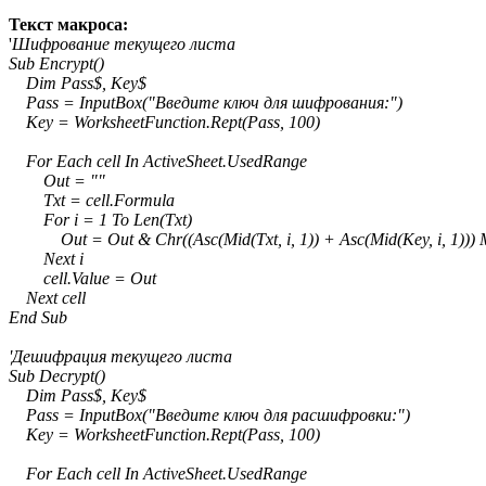
Текст макроса:
'
Шифрование текущего листа
Sub Encrypt()
Dim Pass$, Key$
Pass = InputBox("Введите ключ для шифрования:")
Key = WorksheetFunction.Rept(Pass, 100)
For Each cell In ActiveSheet.UsedRange
Out = ""
Txt = cell.Formula
For i = 1 To Len(Txt)
Out = Out & Chr((Asc(Mid(Txt, i, 1)) + Asc(Mid(Key, i, 1))) 
Next i
cell.Value = Out
Next cell
End Sub
'Дешифрация текущего листа
Sub Decrypt()
Dim Pass$, Key$
Pass = InputBox("Введите ключ для расшифровки:")
Key = WorksheetFunction.Rept(Pass, 100)
For Each cell In ActiveSheet.UsedRange