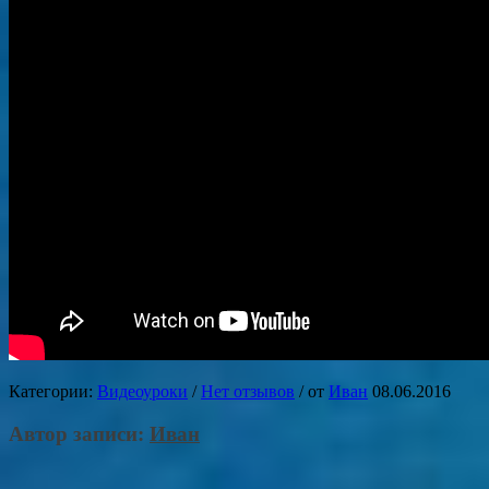
Категории:
Видеоуроки
/
Нет отзывов
/
от
Иван
08.06.2016
Автор записи:
Иван