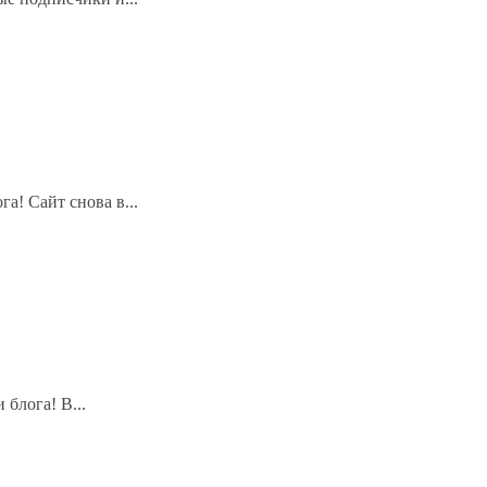
а! Сайт снова в...
блога! В...