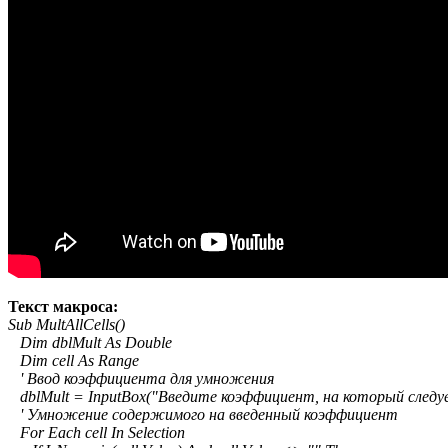
Текст макроса:
Sub MultAllCells()
Dim dblMult As Double
Dim cell As Range
' Ввод коэффициента для умножения
dblMult = InputBox("Введите коэффициент, на который след
' Умножение содержимого на введенный коэффициент
For Each cell In Selection