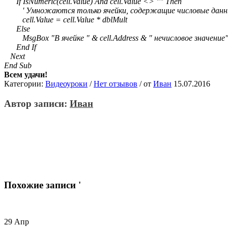
If IsNumeric(cell.Value) And cell.Value <> "" Then
' Умножаются только ячейки, содержащие числовые дан
cell.Value = cell.Value * dblMult
Else
MsgBox "В ячейке " & cell.Address & " нечисловое значение
End If
Next
End Sub
Всем удачи!
Категории:
Видеоуроки
/
Нет отзывов
/
от
Иван
15.07.2016
Автор записи:
Иван
Похожие записи '
29
Апр