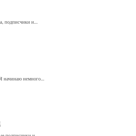
, подписчики и...
Я начинаю немного...
я
е подписчики и...