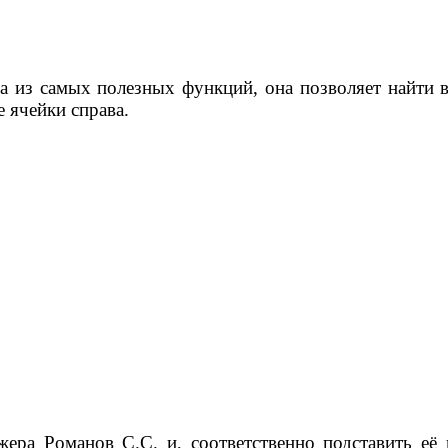
з самых полезных функций, она позволяет найти в о
е ячейки справа.
ера Романов С.С. и, соответственно подставить е