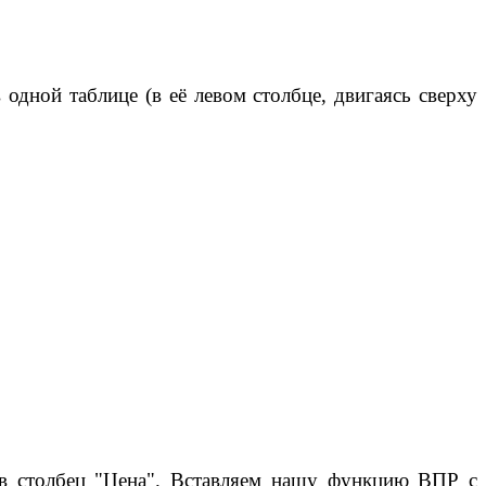
дной таблице (в её левом столбце, двигаясь сверху
ё в столбец "Цена". Вставляем нашу функцию ВПР с