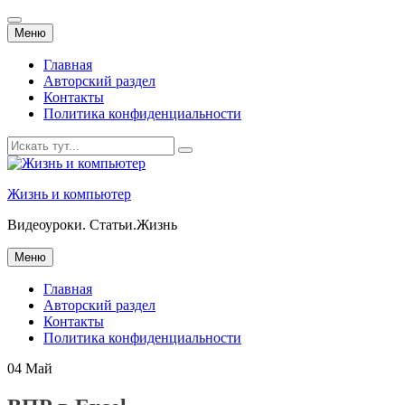
Перейти
Меню
к
содержанию
Главная
Авторский раздел
Контакты
Политика конфиденциальности
Искать:
Жизнь и компьютер
Видеоуроки. Статьи.Жизнь
Перейти
Меню
к
содержанию
Главная
Авторский раздел
Контакты
Политика конфиденциальности
04
Май