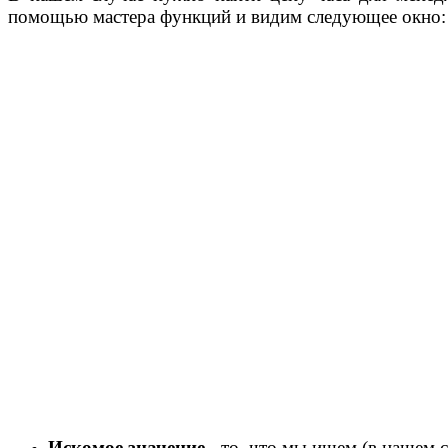
помощью мастера функций и видим следующее окно:
Искомое значение -
то, что мы ищем (в нашем 